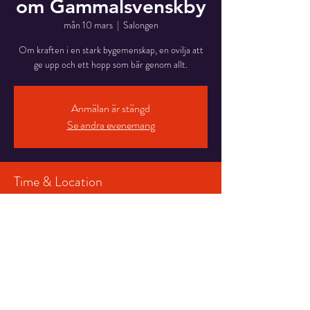
om Gammalsvenskby
mån 10 mars
  |  
Salongen
Om kraften i en stark bygemenskap, en ovilja att
ge upp och ett hopp som bär genom allt.
Anmälan är stängd
Se andra evenemang
Time & Location
10 mars 2025 19:00 – 21:00
Salongen, Stortorget 7, 831 30 Östersund,
Sverige
Share This Event