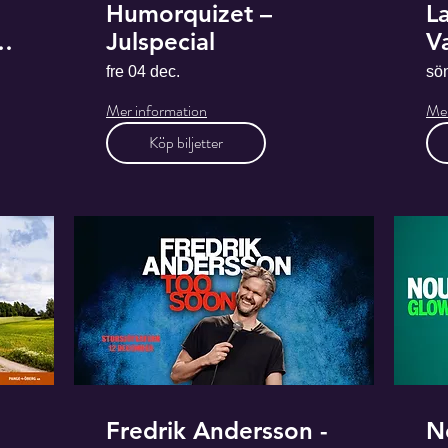
Humorquizet –
La
Julspecial
Va
fre 04 dec.
sö
Mer information
Mer
Köp biljetter
Fredrik Andersson -
N