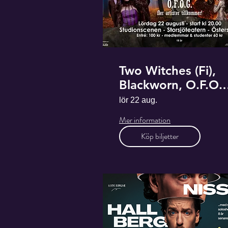
Two Witches (Fi),
Blackworn, O.F.O.
- mm
lör 22 aug.
Mer information
Köp biljetter