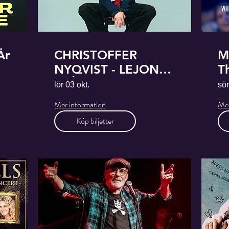
År
CHRISTOFFER
M
NYQVIST - LEJONET
T
FRÅN NORDEN
lör 03 okt.
sön
Mer information
Mer
Köp biljetter