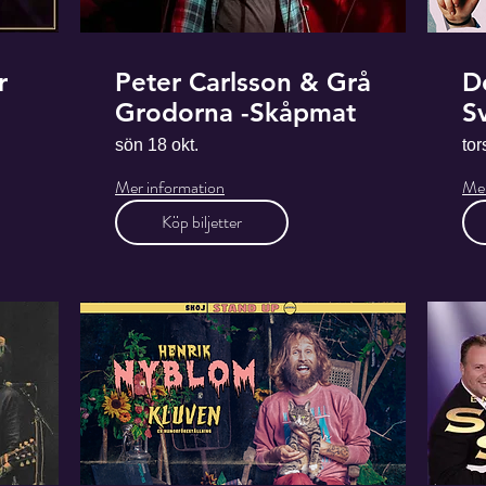
r
Peter Carlsson & Grå
De
Grodorna -Skåpmat
S
n
sön 18 okt.
tor
Mer information
Mer
Köp biljetter