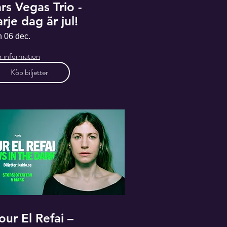
rs Vegas Trio -
rje dag är jul!
n 06 dec.
 information
Köp biljetter
our El Refai –