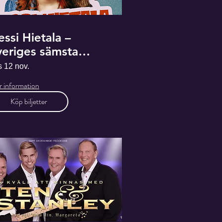
ssi Hietala –
veriges sämsta
orrlänning
s 12 nov.
 information
Köp biljetter