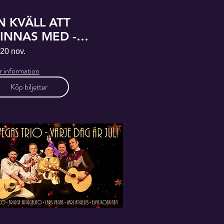
N KVÄLL ATT
INNAS MED -
TEN & STANLEY
 20 nov.
 information
Köp biljetter