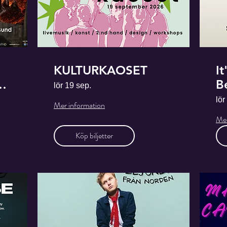
KULTURKAOSET
It
G.
B
lör 19 sep.
lör
Mer information
Mer
Köp biljetter