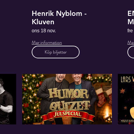
Henrik Nyblom -
E
Kluven
M
S
ons 18 nov.
fre
Mer information
Mer
Köp biljetter