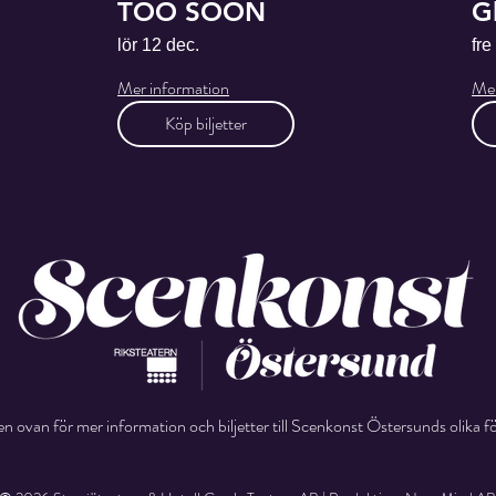
TOO SOON
G
lör 12 dec.
fre
Mer information
Mer
Köp biljetter
en ovan för mer information och biljetter till Scenkonst Östersunds olika fö