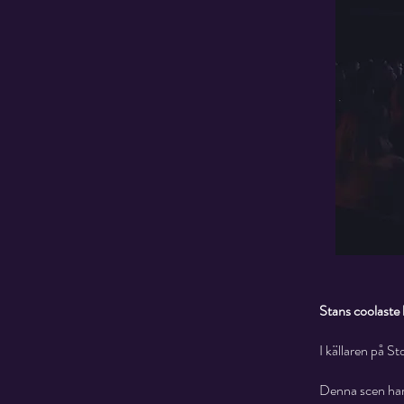
Stans coolaste 
I källaren på S
Denna scen har i