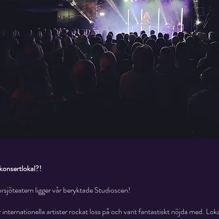
konsertlokal?!
torsjöteatern ligger vår beryktade Studioscen!
nternationella artister rockat loss på och varit fantastiskt nöjda med. Lokal