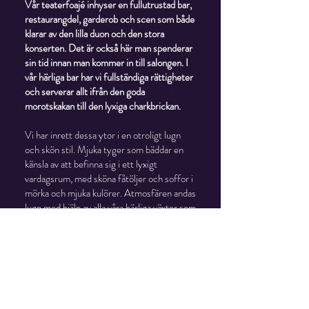
Vår teaterfoajé inhyser en fullutrustad bar,
restaurangdel, garderob och scen som både
klarar av den lilla duon och den stora
konserten. Det är också här man spenderar
sin tid innan man kommer in till salongen. I
vår härliga bar har vi fullständiga rättigheter
och serverar allt ifrån den goda
morotskakan till den lyxiga charkbrickan.
Vi har inrett dessa ytor i en otroligt lugn
och skön stil. Mjuka tyger som bäddar en
känsla av att befinna sig i ett lyxigt
vardagsrum, med sköna fåtöljer och soffor i
mörka och mjuka kulörer. Atmosfären andas
lugn med hjälp av alla våra härliga växter som
hjälper till att göra luften fräsch, och
levande!
Vill man så kan man boka in en mässa på
dessa ytor, då rensar vi bort alla möbler och
ger plats åt monterbord och ståbord. Då