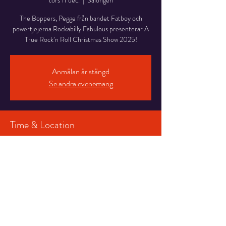
tors 11 dec.
  |  
Salongen
The Boppers, Pegge från bandet Fatboy och
powertjejerna Rockabilly Fabulous presenterar A
True Rock’n Roll Christmas Show 2025!
Anmälan är stängd
Se andra evenemang
Time & Location
11 dec. 2025 19:30 – 21:50
Salongen, Stortorget 7, 831 30 Östersund,
Sverige
Share This Event