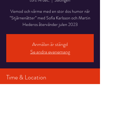
tors 14 dec.
  |  
Salongen
Vemod och värme med en stor dos humor när
“Stjärnenätter” med Sofia Karlsson och Martin
Hederos återvänder julen 2023
Anmälan är stängd
Se andra evenemang
Time & Location
14 dec. 2023 19:00 – 21:00
Salongen, Stortorget 7, 831 30 Östersund,
Sverige
Share This Event