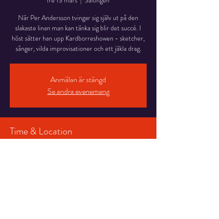
fre 13 mars
  |  
Salongen
När Per Andersson tvingar sig själv ut på den
slakaste linan man kan tänka sig blir det succé. I
höst sätter han upp Kardborreshowen - sketcher,
sånger, vilda improvisationer och ett jäkla drag.
Anmälan är stängd
Se andra evenemang
Time & Location
13 mars 2026 20:30 – 22:00
Salongen, Stortorget 7, 831 30 Östersund,
Sverige
Share This Event