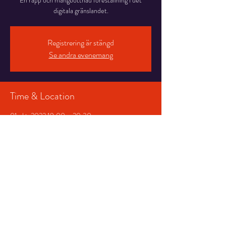
En rapp och mångbottnad föreställning i det
digitala gränslandet.
Registrering är stängd
Se andra evenemang
Time & Location
01 okt. 2022 19:00 – 20:30
Salongen, Stortorget 7, 831 30 Östersund,
Sweden
Share This Event
© 2026 Storsjöteatern &