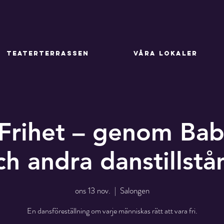
TEATERTERRASSEN
VÅRA LOKALER
 Frihet – genom Ba
ch andra danstillstå
ons 13 nov.
  |  
Salongen
En dansföreställning om varje människas rätt att vara fri.