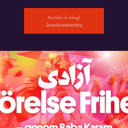
Anmälan är stängd
Se andra evenemang