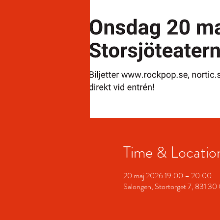
Time & Locatio
20 maj 2026 19:00 – 20:00
Salongen, Stortorget 7, 831 30 