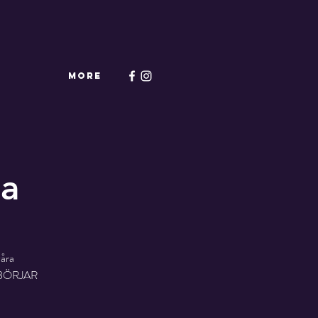
More
ia
åra
 BÖRJAR