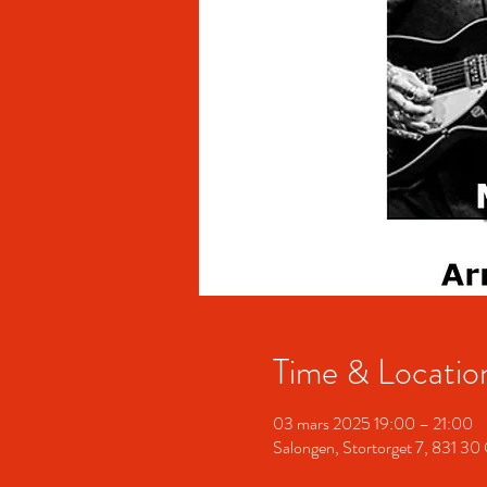
Time & Locatio
03 mars 2025 19:00 – 21:00
Salongen, Stortorget 7, 831 30 