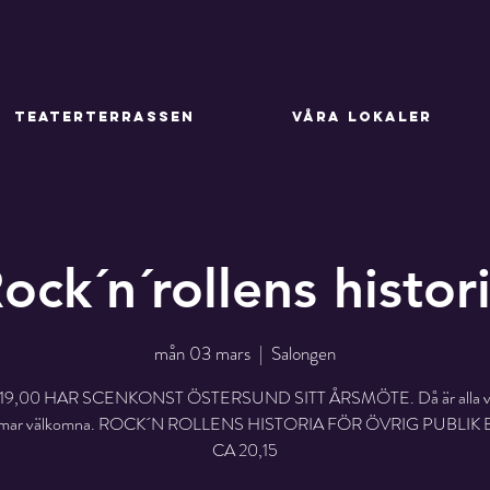
TEATERTERRASSEN
VÅRA LOKALER
ock´n´rollens histor
mån 03 mars
  |  
Salongen
. 19,00 HAR SCENKONST ÖSTERSUND SITT ÅRSMÖTE. Då är alla v
mar välkomna. ROCK´N ROLLENS HISTORIA FÖR ÖVRIG PUBLIK
CA 20,15