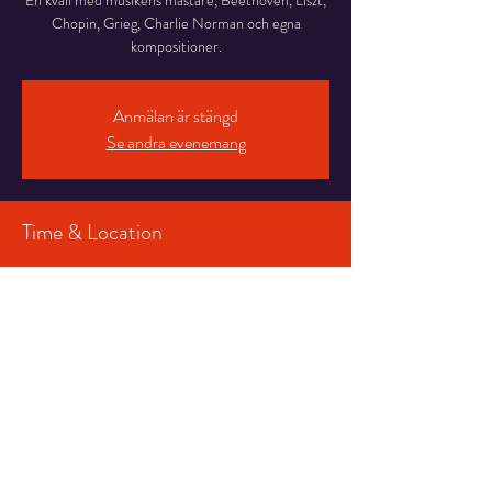
En kväll med musikens mästare, Beethoven, Liszt,
Chopin, Grieg, Charlie Norman och egna
kompositioner.
Anmälan är stängd
Se andra evenemang
Time & Location
20 mars 2024 19:00 – 21:30
Salongen, Stortorget 7, 831 30 Östersund,
Sverige
Share This Event