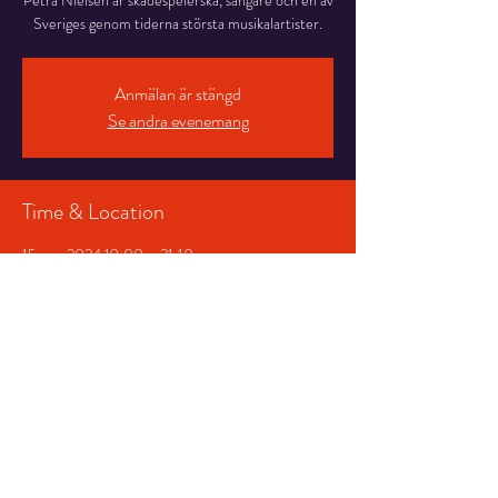
Petra Nielsen är skådespelerska, sångare och en av
Sveriges genom tiderna största musikalartister.
Anmälan är stängd
Se andra evenemang
Time & Location
15 apr. 2024 19:00 – 21:10
Salongen, Stortorget 7, 831 30 Östersund,
Sverige
Share This Event
© 2026 Storsjöteatern &