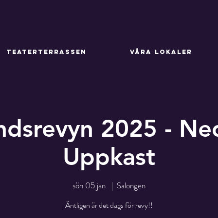
TEATERTERRASSEN
VÅRA LOKALER
ndsrevyn 2025 - Ne
Uppkast
sön 05 jan.
  |  
Salongen
Äntligen är det dags för revy!!