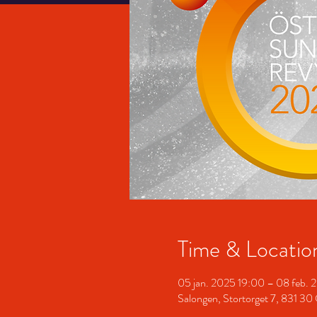
Time & Locatio
05 jan. 2025 19:00 – 08 feb.
Salongen, Stortorget 7, 831 30 