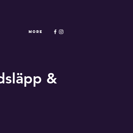
More
dsläpp &