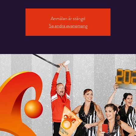
Anmälan är stängd
Se andra evenemang