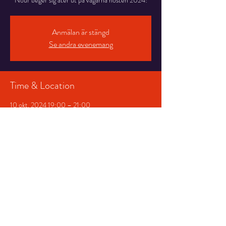
Nour beger sig åter ut på vägarna hösten 2024!
Anmälan är stängd
Se andra evenemang
Time & Location
10 okt. 2024 19:00 – 21:00
Salongen , Stortorget 7, 831 30 Östersund,
Sverige
Share This Event
© 2026 Storsjöteatern &
Hotell Gamla Teatern AB
|