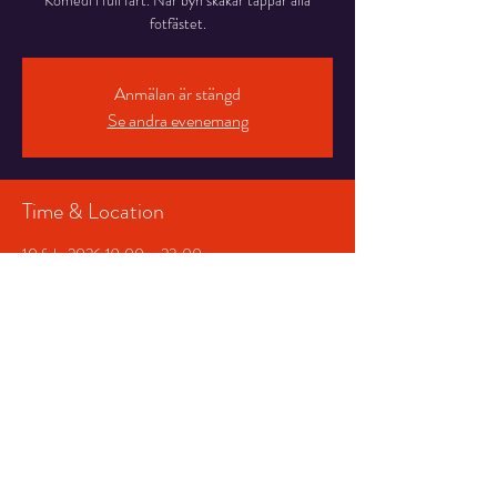
Komedi i full fart. När byn skakar tappar alla
fotfästet.
Anmälan är stängd
Se andra evenemang
Time & Location
10 feb. 2026 19:00 – 23:00
Salongen, Stortorget 7, 831 30 Östersund,
Sverige
Share This Event
© 2026 Storsjöteatern &