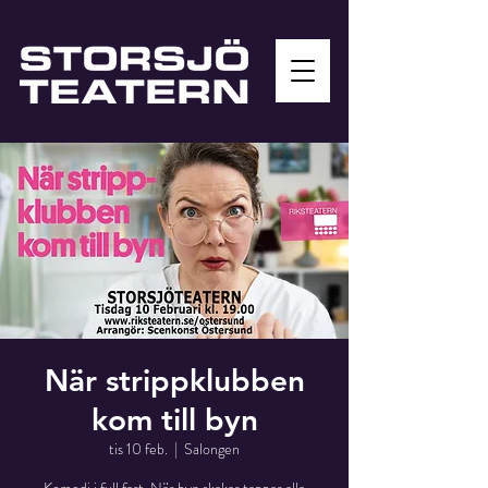
När strippklubben
kom till byn
tis 10 feb.
  |  
Salongen