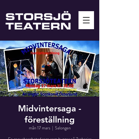
Midvintersaga -
föreställning
mån 17 mars
  |  
Salongen