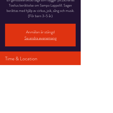
En genusbearbetad saga som bygger på Zacharias
Toelius berättelse om Sampo Lappelill. Sagan
berättas med hjälp av cirkus, joik, sång och musik.
(För barn 3-5 år)
Anmälan är stängd
Se andra evenemang
Time & Location
17 mars 2025 18:00 – 18:30
Salongen , Stortorget 7, 831 30 Östersund,
Sverige
Share This Event