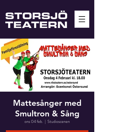
Mattesånger med
Smultron & Sång
ons 04 feb.
  |  
Studioscenen