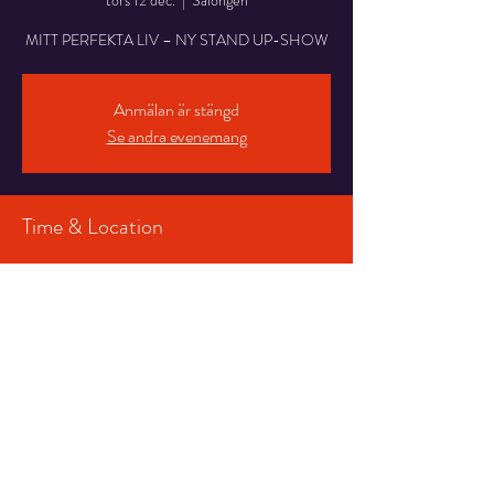
tors 12 dec.
  |  
Salongen
MITT PERFEKTA LIV – NY STAND UP-SHOW
Anmälan är stängd
Se andra evenemang
Time & Location
12 dec. 2024 19:00 – 21:00
Salongen , Stortorget 7, 831 30 Östersund,
Sverige
Share This Event