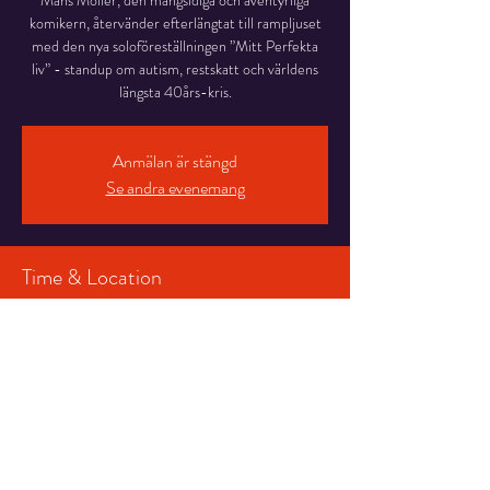
Måns Möller, den mångsidiga och äventyrliga
komikern, återvänder efterlängtat till rampljuset
med den nya soloföreställningen ”Mitt Perfekta
liv” - standup om autism, restskatt och världens
längsta 40års-kris.
Anmälan är stängd
Se andra evenemang
Time & Location
27 sep. 2025 19:00 – 20:20
Salongen, Stortorget 7, 831 30 Östersund,
Sverige
Share This Event