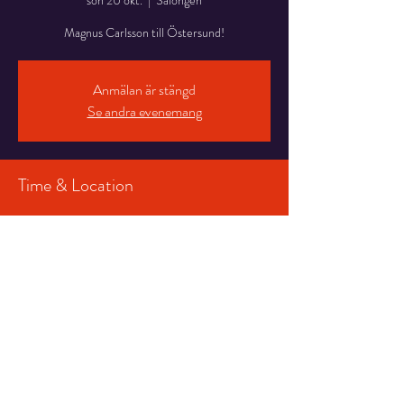
sön 20 okt.
  |  
Salongen
Magnus Carlsson till Östersund!
Anmälan är stängd
Se andra evenemang
Time & Location
20 okt. 2024 18:00 – 19:30
Salongen , Stortorget 7, 831 30 Östersund,
Sverige
Share This Event