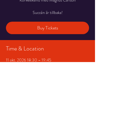
Körweekend med Magnus Carlson
Buy Tickets
Time & Location
11 okt. 2026 18:30 – 19:45
Salongen, Stortorget 7, 831 30 Östersund,
Sverige
Share This Event
© 2026 Storsjöteatern &
Hotell Gamla Teatern AB
|