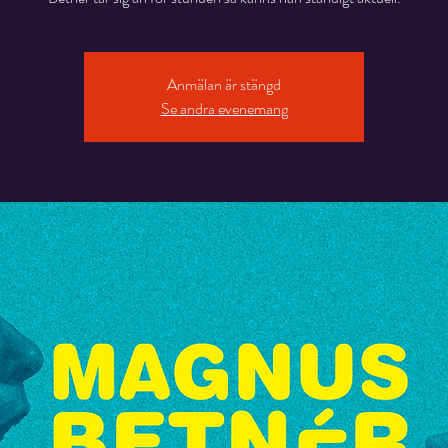
Anmälan är stängd
Se andra evenemang