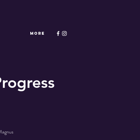
More
Progress
d Magnus