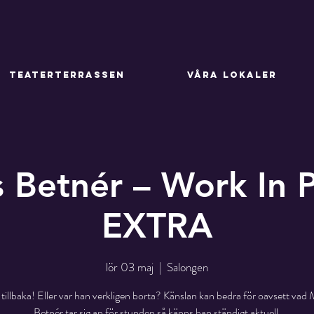
TEATERTERRASSEN
VÅRA LOKALER
Betnér – Work In 
EXTRA
lör 03 maj
  |  
Salongen
tillbaka! Eller var han verkligen borta? Känslan kan bedra för oavsett va
Betnér tar sig an för stunden så känns han ständigt aktuell.