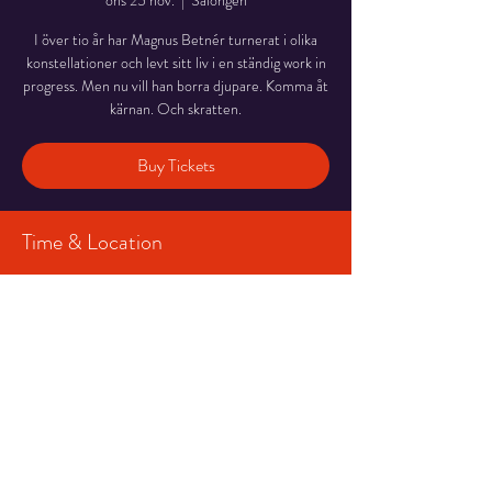
ons 25 nov.
  |  
Salongen
I över tio år har Magnus Betnér turnerat i olika
konstellationer och levt sitt liv i en ständig work in
progress. Men nu vill han borra djupare. Komma åt
kärnan. Och skratten.
Buy Tickets
Time & Location
25 nov. 2026 19:00 – 20:20
Salongen, Stortorget 7, 831 30 Östersund,
Sverige
Share This Event