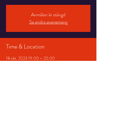
Anmälan är stängd
Se andra evenemang
Time & Location
18 okt. 2023 19:00 – 20:00
Salongen, Stortorget 7, 831 30 Östersund,
Sverige
Share This Event
© 2026 Storsjöteatern &
Hotell Gamla Teatern AB
|
Produktion:
NowaMind AB