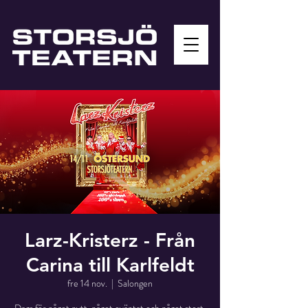
Larz-Kristerz - Från
Carina till Karlfeldt
fre 14 nov.
  |  
Salongen