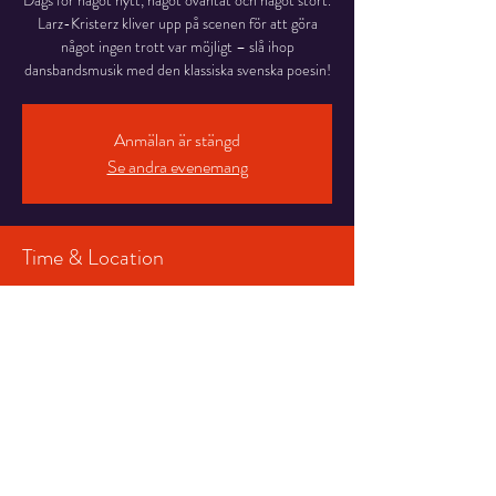
Dags för något nytt, något oväntat och något stort.
Larz-Kristerz kliver upp på scenen för att göra
något ingen trott var möjligt – slå ihop
dansbandsmusik med den klassiska svenska poesin!
Anmälan är stängd
Se andra evenemang
Time & Location
14 nov. 2025 19:00 – 21:00
Salongen, Stortorget 7, 831 30 Östersund,
Sverige
Share This Event