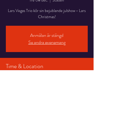
fre 08 dec.
  |  
Staden
Lars Vegas Trio kör sin bejublande julshow - Lars
Christmas!
Anmälan är stängd
Se andra evenemang
Time & Location
08 dec. 2023 19:30 – 21:00
Staden, Salongen
Share This Event