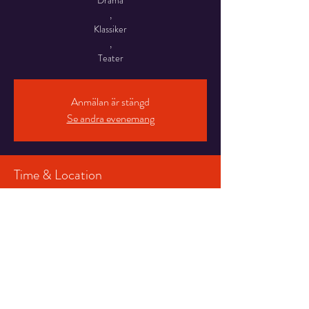
Drama
,
Klassiker
,
Teater
Anmälan är stängd
Se andra evenemang
Time & Location
28 apr. 2025 19:00 – 21:30
Salongen, Stortorget 7, 831 30 Östersund,
Sverige
Share This Event