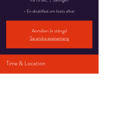
fre 13 dec.
  |  
Salongen
- En skrattfest om livets allvar
Anmälan är stängd
Se andra evenemang
Time & Location
13 dec. 2024 19:00 – 20:30
Salongen, Stortorget 7, 831 30 Östersund,
Sverige
Share This Event