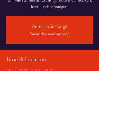
En kväll att minnas. Ett ärligt möte med musiken,
livet – och sanningen.
Anmälan är stängd
Se andra evenemang
Time & Location
31 okt. 2025 19:00 – 21:00
Salongen, Stortorget 7, 831 30 Östersund,
Sverige
Share This Event
© 2026 Storsjöteatern &