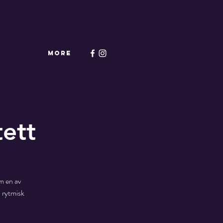
More
tett
m en av
 rytmisk