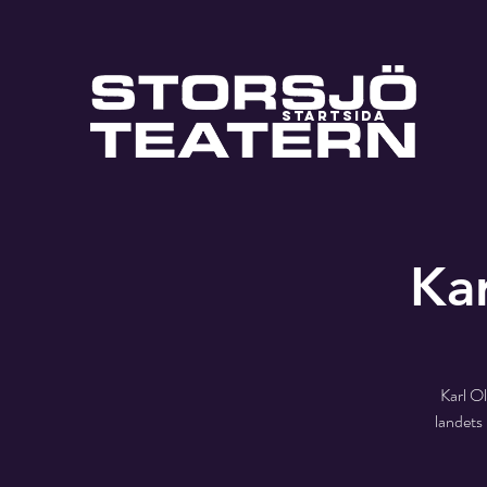
STARTSIDA
Kar
Karl O
landets