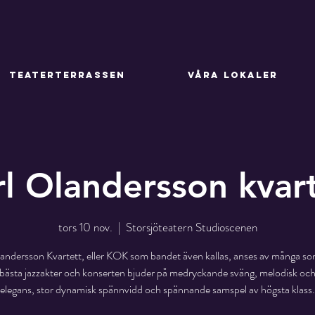
TEATERTERRASSEN
VÅRA LOKALER
l Olandersson kvar
tors 10 nov.
  |  
Storsjöteatern Studioscenen
landersson Kvartett, eller KOK som bandet även kallas, anses av många so
 bästa jazzakter och konserten bjuder på medryckande sväng, melodisk och
elegans, stor dynamisk spännvidd och spännande samspel av högsta klass.