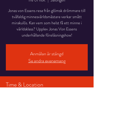
fre 01 nov.
  |  
Salongen
Jonas von Essens resa från glömsk drömmare till
tvåfaldig minnesvärldsmästare verkar smått
mirakulös. Kan vem som helst få ett minne i
världsklass? Upplev Jonas Von Essens
underhållande föreläsningshow!
Anmälan är stängd
Se andra evenemang
Time & Location
01 nov. 2024 18:00 – 19:30
Salongen , Stortorget 7, 831 30 Östersund,
Sverige
Share This Event