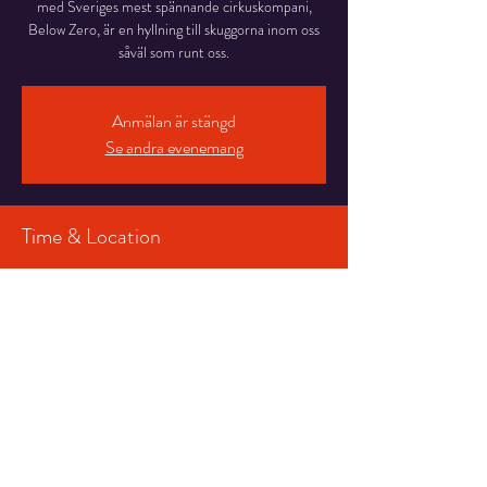
med Sveriges mest spännande cirkuskompani,
Below Zero, är en hyllning till skuggorna inom oss
såväl som runt oss.
Anmälan är stängd
Se andra evenemang
Time & Location
08 okt. 2025 19:00 – 20:00
Salongen, Stortorget 7, 831 30 Östersund,
Sverige
Share This Event