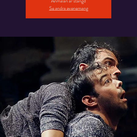
Anmälan är stängd
Se andra evenemang