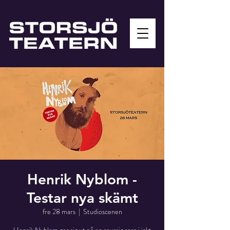
Henrik Nyblom -
Testar nya skämt
fre 28 mars
  |  
Studioscenen