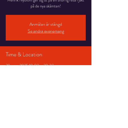
Henrik Nyblom ger sig ut på en snurrig resa i jakt
på de nya skämten!
Anmälan är stängd
Se andra evenemang
Time & Location
28 mars 2025 19:00 – 20:30
Studioscenen, Stortorget 7, 831 30 Östersund,
Sverige
Share This Event
© 2026 Storsjöteatern &