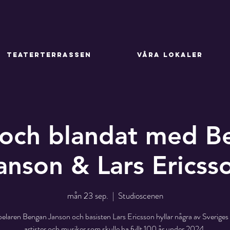
TEATERTERRASSEN
VÅRA LOKALER
 och blandat med B
anson & Lars Ericss
mån 23 sep.
  |  
Studioscenen
elaren Bengan Janson och basisten Lars Ericsson hyllar några av Sveriges 
artister och musiker som skulle ha fyllt 100 år under 2024.