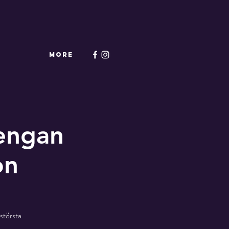
More
engan
on
största