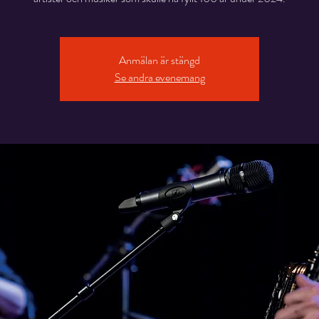
Anmälan är stängd
Se andra evenemang