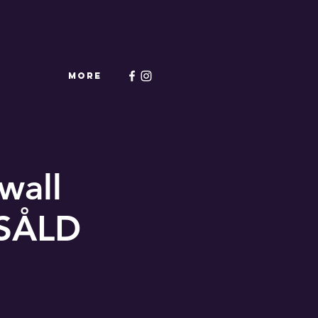
More
dwall
TSÅLD