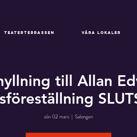
TEATERTERRASSEN
VÅRA LOKALER
yllning till Allan E
lsföreställning SLU
sön 02 mars
  |  
Salongen