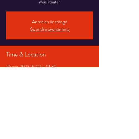
Musikteater
Anmälan är stängd
Se andra evenemang
Time & Location
26 nov. 2023 19:00 – 19:30
Fredssalen , Stortorget 7, 831 30 Östersund,
Sverige
Share This Event
© 2026 Storsjöteatern &
Hotell Gamla Teatern AB
|