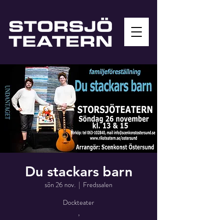
Du stackars barn
sön 26 nov.
  |  
Fredssalen
Dockteater
,