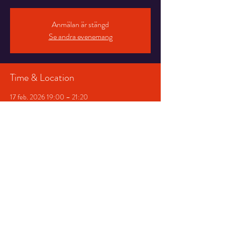
Anmälan är stängd
Se andra evenemang
Time & Location
17 feb. 2026 19:00 – 21:20
Salongen, Stortorget 7, 831 30 Östersund,
Sverige
Share This Event
© 2026 Storsjöteatern &
Hotell Gamla Teatern AB
|
Produktion:
NowaMind AB