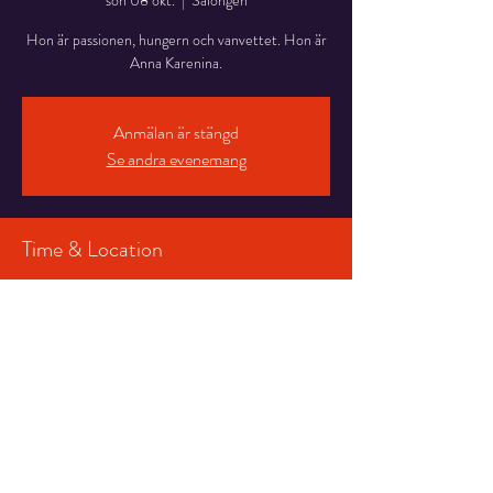
sön 08 okt.
  |  
Salongen
Hon är passionen, hungern och vanvettet. Hon är
Anna Karenina.
Anmälan är stängd
Se andra evenemang
Time & Location
08 okt. 2023 19:00 – 21:40
Salongen, Stortorget 7, 831 30 Östersund,
Sverige
Share This Event