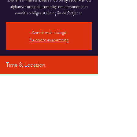
“Det är samma åsna, bara med en ny sadel – är ett
afghanskt ordspråk som sägs om personer som
vunnit en högre ställning än de förtjänar.
Anmälan är stängd
Se andra evenemang
Time & Location
12 mars 2026 20:00 – 21:00
Salongen, Stortorget 7, 831 30 Östersund,
Sverige
Share This Event