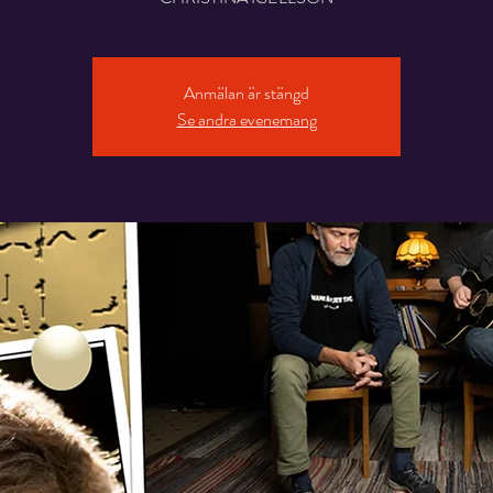
Anmälan är stängd
Se andra evenemang