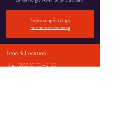
Daniel Norgren kommer till Östersund!
Registrering är stängd
Se andra evenemang
Time & Location
14 apr. 2023 20:00 – 21:30
Storsjöteatern , Stortorget 7, 831 30 Östersund,
Sweden
Share This Event
© 2026 Storsjöteatern &
Hotell Gamla Teatern AB
|