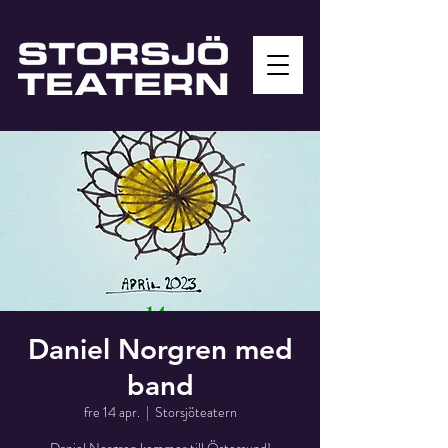
Daniel Norgren med
band
fre 14 apr.
  |  
Storsjöteatern