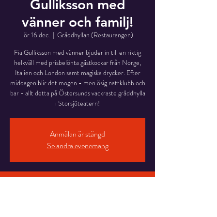
Gulliksson med
vänner och familj!
lör 16 dec.
  |  
Gräddhyllan (Restaurangen)
Fia Gulliksson med vänner bjuder in till en riktig
helkväll med prisbelönta gästkockar från Norge,
Italien och London samt magiska drycker. Efter
middagen blir det mogen - men ösig nattklubb och
bar - allt detta på Östersunds vackraste gräddhylla
i Storsjöteatern!
Anmälan är stängd
Se andra evenemang
Time & Location
16 dec. 2023 18:30 – 17 dec. 2023 01:00
Gräddhyllan (Restaurangen) , Stortorget 7, 831