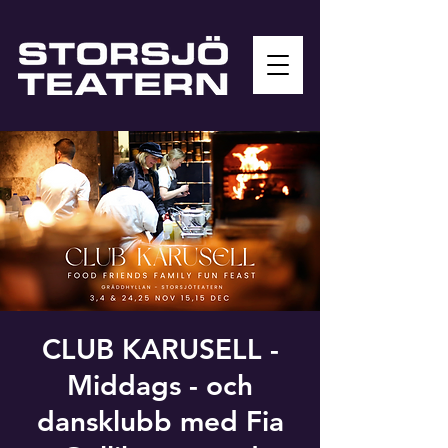
CLUB KARUSELL -
Middags - och
dansklubb med Fia