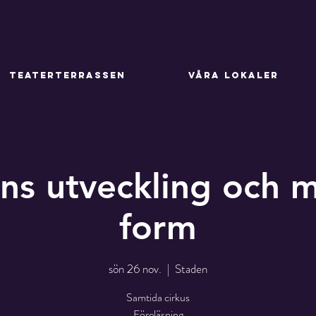
TEATERTERRASSEN
VÅRA LOKALER
ens utveckling och 
form
sön 26 nov.
  |  
Staden
Samtida cirkus
Föreläsning