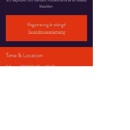
Ett explosivt och dansant musikdrama av en älskad
klassiker.
Registrering är stängd
Se andra evenemang
Time & Location
04 mars 2023 19:00 – 20:20
Salongen, Stortorget 7, 831 30 Östersund,
Sweden
Share This Event
© 2026 Storsjöteatern &