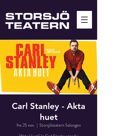
Carl Stanley - Akta
huet
fre 25 nov.
  |  
Storsjöteatern Salongen