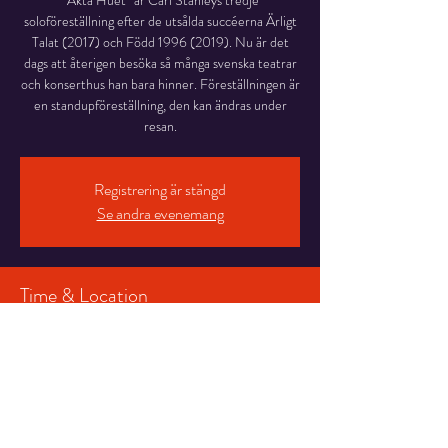
”Akta Huet” är Carl Stanleys tredje
soloföreställning efter de utsålda succéerna Ärligt
Talat (2017) och Född 1996 (2019). Nu är det
dags att återigen besöka så många svenska teatrar
och konserthus han bara hinner. Föreställningen är
en standupföreställning, den kan ändras under
resan.
Registrering är stängd
Se andra evenemang
Time & Location
25 nov. 2022 19:30 CET
Storsjöteatern Salongen, Stortorget 7, 831 30
Östersund, Sverige
Share This Event