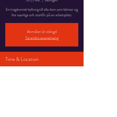
tis 25 feb.
  |  
Salongen
En tragikomisk hyllning till alla dom som känner sig
lite osynliga och utanför på sin arbetsplats.
Anmälan är stängd
Se andra evenemang
Time & Location
25 feb. 2025 19:00 – 21:00
Salongen, Stortorget 7, 831 30 Östersund,
Sverige
Share This Event