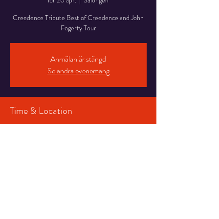
lör 20 apr.
  |  
Salongen
Creedence Tribute Best of Creedence and John
Fogerty Tour
Anmälan är stängd
Se andra evenemang
Time & Location
20 apr. 2024 18:00 – 20:00
Salongen, Stortorget 7, 831 30 Östersund,
Sverige
Share This Event