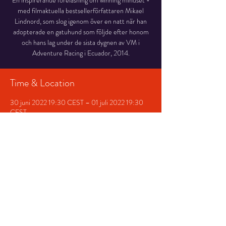
En inspirerande föreläsning om winning mindset -
med filmaktuella bestsellerförfattaren Mikael
Lindnord, som slog igenom över en natt när han
adopterade en gatuhund som följde efter honom
och hans lag under de sista dygnen av VM i
Adventure Racing i Ecuador, 2014.
Time & Location
30 juni 2022 19:30 CEST – 01 juli 2022 19:30
CEST
Storsjöteatern i Östersund, Stortorget 7, 831 30
Östersund, Sverige
Share This Event
© 2026 Storsjöteatern &