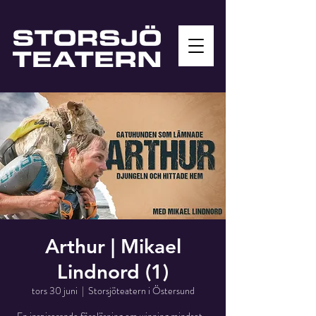
Arthur | Mikael
Lindnord (1)
tors 30 juni
  |  
Storsjöteatern i Östersund